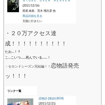
ＮＴＵＲＥ ＯＶＥＲ ＨＥＡＶＥＮ
(2011/12/16)
西尾 維新、荒木 飛呂彦 他
商品詳細を見る
天国に行きたい
・２０万アクセス達
成！！！！！！！！！！
たお…！？
こ…こいつ……死んでいる……！
恋物語発売
・セカンドシーズン完結編！！
ッ！！！
リンク一覧
恋物語 (講談社BOX)
(2011/12/21)