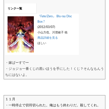
リンク一覧
『Fate/Zero』 Blu-ray Disc
Box ?
(2012/03/07)
小山力也、川澄綾子 他
商品詳細を見る
ほしい
・嫁ばーすでー
・ジョジョ一番くじの黒いほうを手にした！くじ？そんなもんう
ちにはないよ。
１１月
・一時停止で切符切られた。俺はもう終わりだ。殺してくれ。