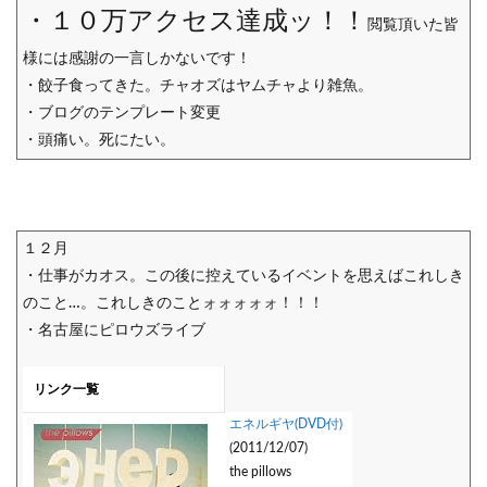
・１０万アクセス達成ッ！！
閲覧頂いた皆
様には感謝の一言しかないです！
・餃子食ってきた。チャオズはヤムチャより雑魚。
・ブログのテンプレート変更
・頭痛い。死にたい。
１２月
・仕事がカオス。この後に控えているイベントを思えばこれしき
のこと…。これしきのことォォォォォ！！！
・名古屋にピロウズライブ
リンク一覧
エネルギヤ(DVD付)
(2011/12/07)
the pillows