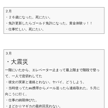
２月
・２６歳になった。死にたい。
・免許更新したらゴールド免許になった。黄金体験ッ！！
・仕事忙しい。死にたい。
３月
・大震災
一階にいたから、エレベーター止まって最上階まで階段で登っ
て、一人で息切れしてた
・彼女の実家と連絡とれない。ヤバイ。どうしよう。
・当時使ってたau携帯からメール送ったら連絡取れた。５月に
向こうに行く。
・仕事の納期伸びた。
・まどか☆マギカの最終回見れない。