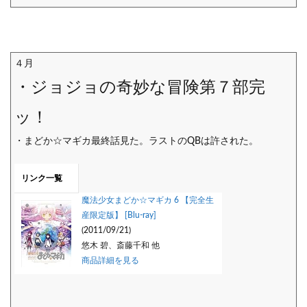
４月
・ジョジョの奇妙な冒険第７部完
ッ！
・まどか☆マギカ最終話見た。ラストのQBは許された。
リンク一覧
魔法少女まどか☆マギカ 6 【完全生
産限定版】 [Blu-ray]
(2011/09/21)
悠木 碧、斎藤千和 他
商品詳細を見る