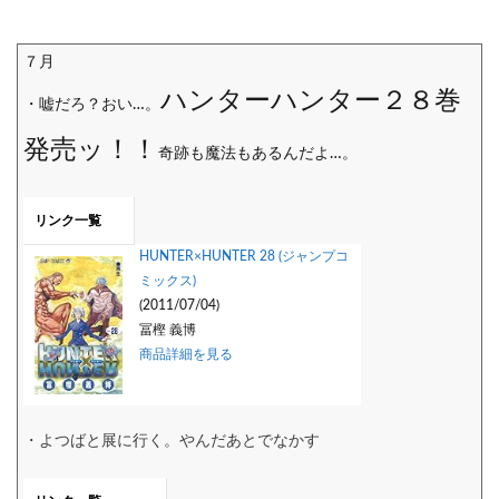
７月
ハンターハンター２８巻
・嘘だろ？おい…。
発売ッ！！
奇跡も魔法もあるんだよ…。
リンク一覧
HUNTER×HUNTER 28 (ジャンプコ
ミックス)
(2011/07/04)
冨樫 義博
商品詳細を見る
・よつばと展に行く。やんだあとでなかす