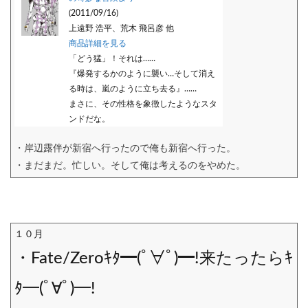
(2011/09/16)
上遠野 浩平、荒木 飛呂彦 他
商品詳細を見る
「どう猛」！それは……
『爆発するかのように襲い…そして消え
る時は、嵐のように立ち去る』……
まさに、その性格を象徴したようなスタ
ンドだな。
・岸辺露伴が新宿へ行ったので俺も新宿へ行った。
・まだまだ。忙しい。そして俺は考えるのをやめた。
１０月
・Fate/Zeroｷﾀ━(ﾟ∀ﾟ)━!来たったらｷ
ﾀ━(ﾟ∀ﾟ)━!