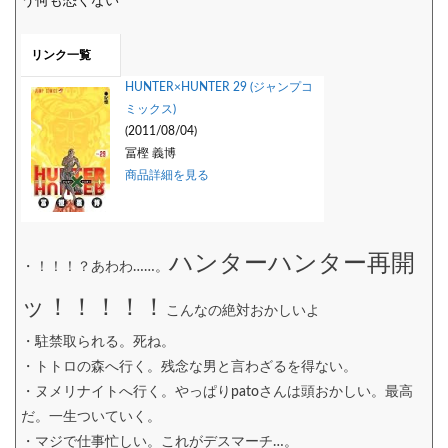
う何も恐くない
リンク一覧
HUNTER×HUNTER 29 (ジャンプコ
ミックス)
(2011/08/04)
冨樫 義博
商品詳細を見る
ハンターハンター再開
・！！！？あわわ……。
ッ！！！！！
こんなの絶対おかしいよ
・駐禁取られる。死ね。
・トトロの森へ行く。残念な男と言わざるを得ない。
・ヌメリナイトへ行く。やっぱりpatoさんは頭おかしい。最高
だ。一生ついていく。
・マジで仕事忙しい。これがデスマーチ…。