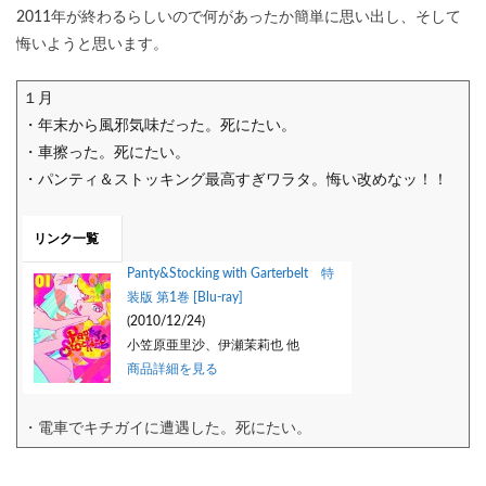
2011年が終わるらしいので何があったか簡単に思い出し、そして
悔いようと思います。
１月
・年末から風邪気味だった。死にたい。
・車擦った。死にたい。
・パンティ＆ストッキング最高すぎワラタ。悔い改めなッ！！
リンク一覧
Panty&Stocking with Garterbelt 特
装版 第1巻 [Blu-ray]
(2010/12/24)
小笠原亜里沙、伊瀬茉莉也 他
商品詳細を見る
・電車でキチガイに遭遇した。死にたい。