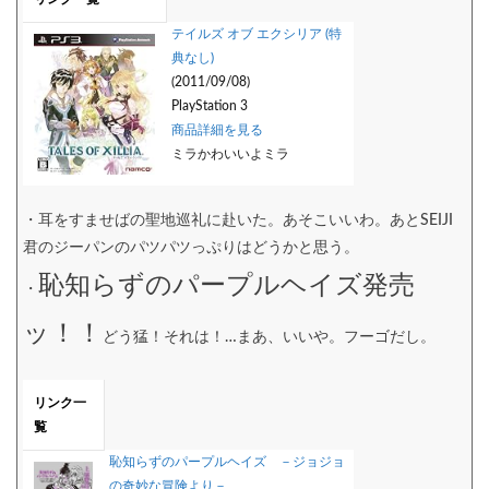
テイルズ オブ エクシリア (特
典なし)
(2011/09/08)
PlayStation 3
商品詳細を見る
ミラかわいいよミラ
・耳をすませばの聖地巡礼に赴いた。あそこいいわ。あとSEIJI
君のジーパンのパツパツっぷりはどうかと思う。
恥知らずのパープルヘイズ発売
・
ッ！！
どう猛！それは！…まあ、いいや。フーゴだし。
リンク一
覧
恥知らずのパープルヘイズ －ジョジョ
の奇妙な冒険より－