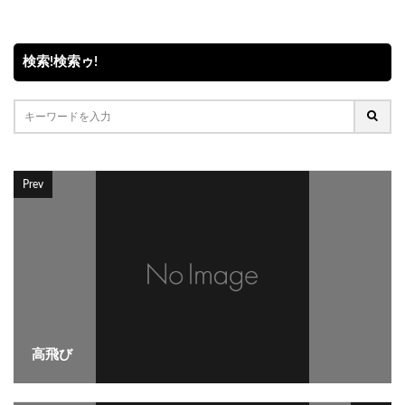
検索!検索ゥ!
Prev
高飛び