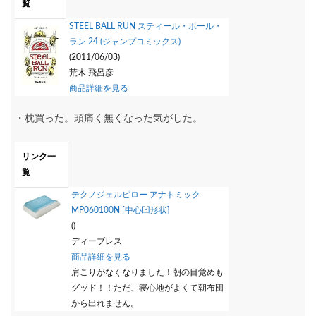
覧
STEEL BALL RUN スティール・ボール・
ラン 24 (ジャンプコミックス)
(2011/06/03)
荒木 飛呂彦
商品詳細を見る
・枕買った。頭痛く無くなった気がした。
リンク一
覧
テクノジェルピロー アナトミック
MP060100N [中心凹形状]
()
ディーブレス
商品詳細を見る
肩こりがなくなりました！朝の目覚めも
グッド！！ただ、寝心地がよくて朝布団
から出れません。