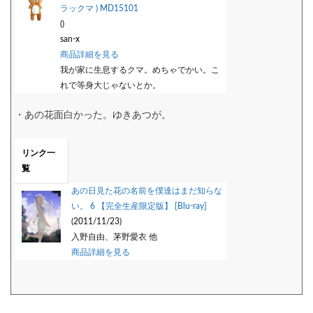
ラックマ ) MD15101
()
san-x
商品詳細を見る
我が家に生息するクマ。めちゃでかい。こ
れで等身大じゃないとか。
・あの花面白かった。ゆきあつが。
リンク一
覧
あの日見た花の名前を僕達はまだ知らな
い。 6 【完全生産限定版】 [Blu-ray]
(2011/11/23)
入野自由、茅野愛衣 他
商品詳細を見る