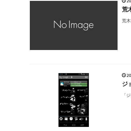
2
荒
荒木
2
ジ
「ジ