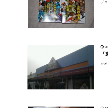
ジョ
2
「
麻呂