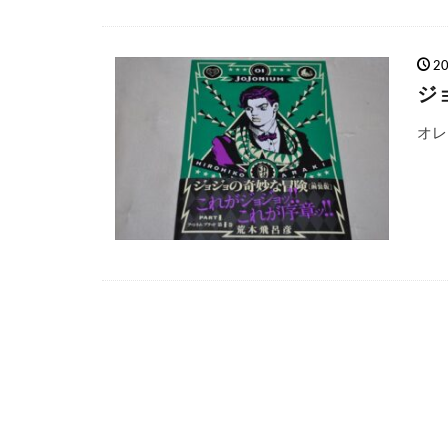
2
ジ
オレ