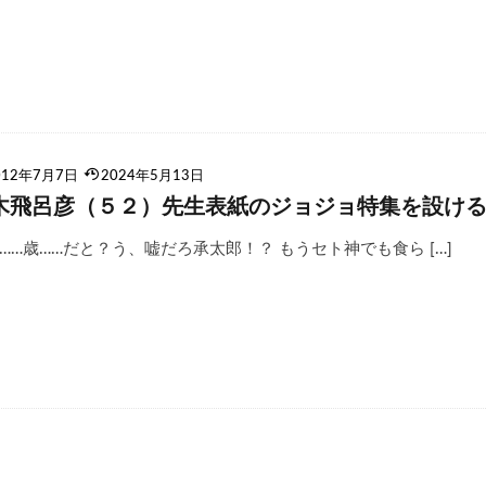
012年7月7日
2024年5月13日
木飛呂彦（５２）先生表紙のジョジョ特集を設け
……歳……だと？う、嘘だろ承太郎！？ もうセト神でも食ら […]