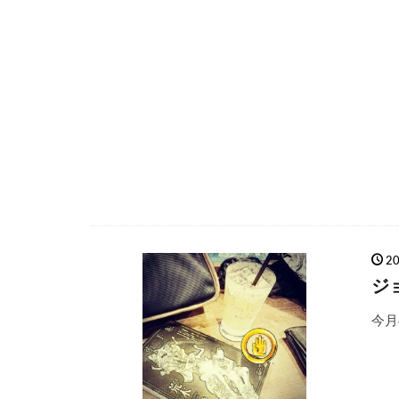
2
ジ
今月