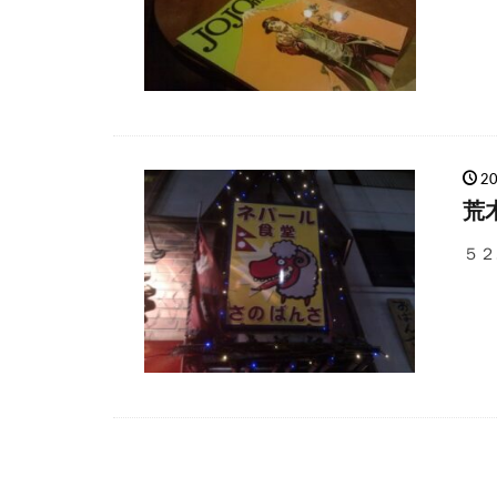
2
荒
５２