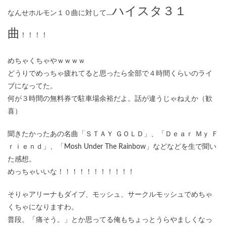
ハイスタ３１
なんせホルモン１０曲に対して…
曲
！！！！
めちゃくちゃやｗｗｗｗ
どうりでめっちゃ疲れてると思ったら全部で４時間くらいのライ
ブになってた。
何が３時間の無料券で駐車場余裕だよ。話が違うじゃねえか（歓
喜）
聞きたかったあの名曲「ＳＴＡＹ ＧＯＬＤ」、「Ｄｅａｒ Ｍｙ Ｆ
ｒｉｅｎｄ」、「Mosh Under The Rainbow」などなどを生で聞い
た感想。
めっちゃいいな！！！！！！！！！！！
そりゃアリーナもダイブ、モッシュ、サークルモッシュでめちゃ
くちゃになりますわ。
普段。「痛そう。」とか思ってる俺もちょっとうらやましくなっ