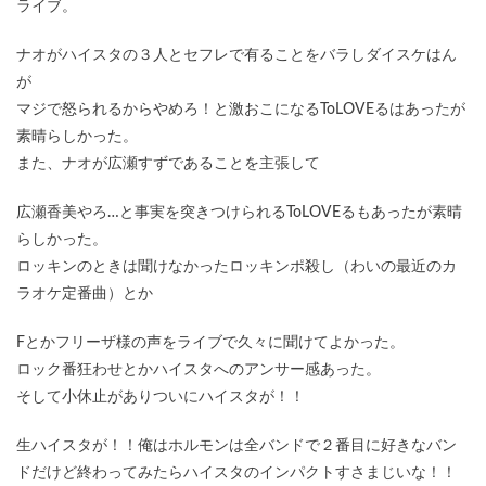
ライブ。
ナオがハイスタの３人とセフレで有ることをバラしダイスケはん
が
マジで怒られるからやめろ！と激おこになるToLOVEるはあったが
素晴らしかった。
また、ナオが広瀬すずであることを主張して
広瀬香美やろ…と事実を突きつけられるToLOVEるもあったが素晴
らしかった。
ロッキンのときは聞けなかったロッキンポ殺し（わいの最近のカ
ラオケ定番曲）とか
Fとかフリーザ様の声をライブで久々に聞けてよかった。
ロック番狂わせとかハイスタへのアンサー感あった。
そして小休止がありついにハイスタが！！
生ハイスタが！！俺はホルモンは全バンドで２番目に好きなバン
ドだけど終わってみたらハイスタのインパクトすさまじいな！！